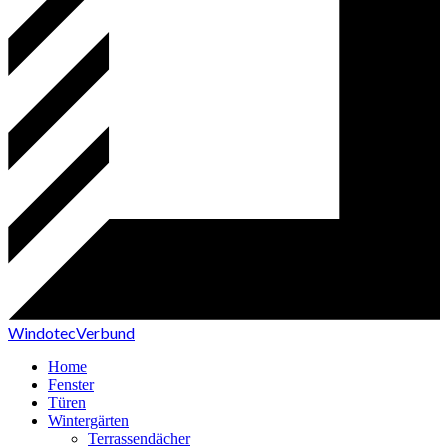
Windo
tec
Verbund
Home
Fenster
Türen
Wintergärten
Terrassendächer