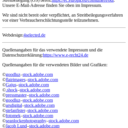
Streitbeilegung (OS) bereit:
https://ec.europa.eu/consumers/odr
.
Unsere E-Mail-Adresse finden Sie oben im Impressum.
Wir sind nicht bereit oder verpflichtet, an Streitbeilegungsverfahren
vor einer Verbraucherschlichtungsstelle teilzunehmen.
Webdesign:
4selected.de
Quellenangaben für das verwendete Impressum und die
Datenschutzerklärung:
https://www.e-recht24.de
Quellenangaben für die verwendeten Bilder und Grafiken:
©
goodluz
–
stock.adobe.com
©
flairimages
–
stock.adobe.com
©
Gajus
–
stock.adobe.com
©
.shock
–
stock.adobe.com
©
pressmaster
–
stock.adobe.com
©
goodluz
–
stock.adobe.com
©
arsdigital
–
stock.adobe.com
©
stefanfister
–
stock.adobe.com
©
fotomek
–
stock.adobe.com
©
seanlockephotography
–
stock.adobe.com
©
Jacob Lund
–
stock.adobe.com